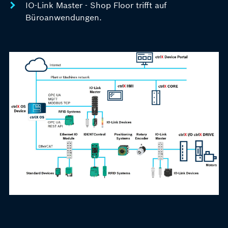
IO-Link Master - Shop Floor trifft auf
Büroanwendungen.