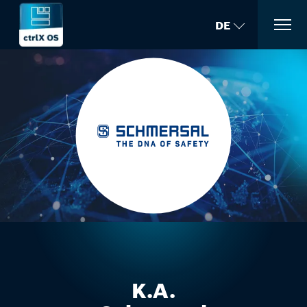
DE
K.A.